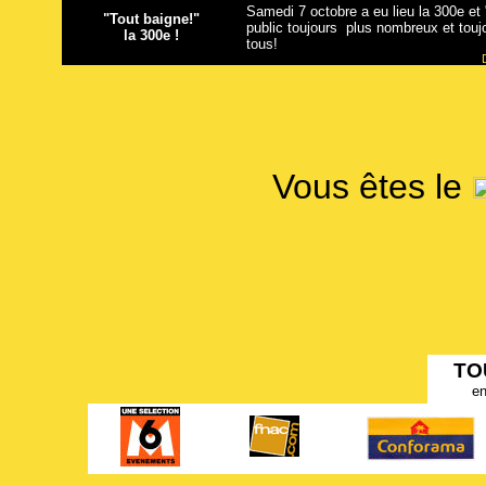
Samedi 7 octobre a eu lieu la 300e et
"Tout baigne!"
public toujours plus nombreux et touj
la 300e !
tous!
Vous êtes le
TO
en