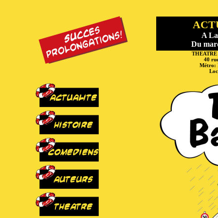
ACT
A La
Du mard
THEATRE
40 ru
Métro: 
Loc